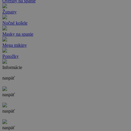
Overaly na spanie
Župany
Nočné košele
Masky na spanie
Mega mikiny
Ponožky
Informácie
naspäť
naspäť
naspäť
naspäť