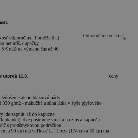
osti
.
Odporučíme veľkosť
kosť odporučíme. Pomôže ti aj
 sa netrafíš, dupačky
.5 € máš na výmenu čas až 40
v utorok 11.8.
ceny
 leňošenie alebo bláznivú párty
 330 g/m2 - mäkučká a silná látka v štýle plyšového
orý ide zapnúť až do kapucne
 (klokanka), dve postranné vrecká na zips a kapucňa
púč s protišmykovou podrážkou
 cm a 90 kg) má veľkosť L, Tereza (174 cm a 50 kg) má