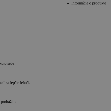
Informácie o produkte
kolo seba.
eď sa lepšie leňoší.
 podrážkou.