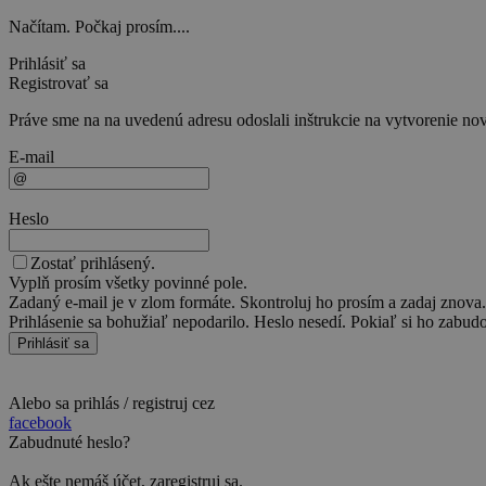
Načítam. Počkaj prosím....
Prihlásiť sa
Registrovať sa
Práve sme na na uvedenú adresu odoslali inštrukcie na vytvorenie nov
E-mail
Heslo
Zostať prihlásený.
Vyplň prosím všetky povinné pole.
Zadaný e-mail je v zlom formáte. Skontroluj ho prosím a zadaj znova.
Prihlásenie sa bohužiaľ nepodarilo. Heslo nesedí. Pokiaľ si ho zabudol
Prihlásiť sa
Alebo sa prihlás / registruj cez
facebook
Zabudnuté heslo?
Ak ešte nemáš účet,
zaregistruj sa
.