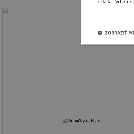
ukladať. Vďaka za
ZOBRAZIŤ P