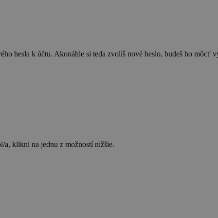
ého hesla k účtu. Akonáhle si teda zvolíš nové heslo, budeš ho môcť vy
/a, klikni na jednu z možností nižšie.