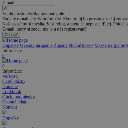
E-mail
Vyplň prosím všetky povinné pole.
Zadaný e-mail je v zlom formáte. Skontroluj ho prosím a zadaj znova.
Naše systémy si myslia, že si robot, a preto ťa nepustia ďalej. Pokiaľ 
E-mail, ktorý si zadal, nie je u nás registrovaný
Odoslať
Dupačky
Overaly na spanie
Župany
Nočné košele
Masky na spanie
Informácie
0
0
Informácie
Veľkosti
Časté otázky
Dodanie
Lookbook
Obch. podmienky
Osobné údaje
Kontakt
Dupačky