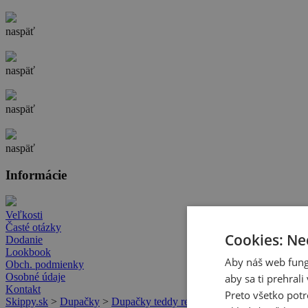
naspäť
naspäť
naspäť
naspäť
Informácie
Veľkosti
Časté otázky
Cookies: Ne
Dodanie
Lookbook
Aby náš web fung
Obch. podmienky
Osobné údaje
aby sa ti prehral
Kontakt
Preto všetko potr
Skippy.sk
>
Dupačky
>
Dupačky teddy red