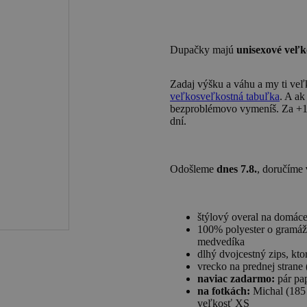
Dupačky majú
unisexové veľk
Zadaj
výšku a váhu
a my ti veľ
veľkosveľkostná tabuľka
. A ak
bezproblémovo vymeníš. Za +1
dní.
Odošleme
dnes 7.8.
, doručíme
štýlový overal na domáce
100% polyester o gramáži
medvedíka
dlhý dvojcestný zips, kt
vrecko na prednej strane
naviac zadarmo:
pár pa
na fotkách:
Michal (185
veľkosť XS