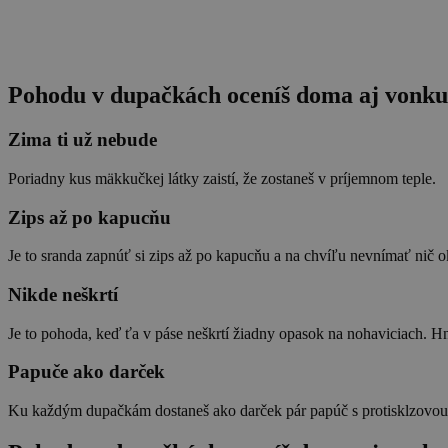
Pohodu v dupačkách oceníš doma aj vonku
Zima ti už nebude
Poriadny kus mäkkučkej látky zaistí, že zostaneš v príjemnom teple.
Zips až po kapucňu
Je to sranda zapnúť si zips až po kapucňu a na chvíľu nevnímať nič o
Nikde neškrtí
Je to pohoda, keď ťa v páse neškrtí žiadny opasok na nohaviciach. Hn
Papuče ako darček
Ku každým dupačkám dostaneš ako darček pár papúč s protisklzovou