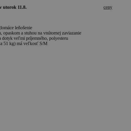
v utorok 11.8.
ceny
domáce leňošenie
, opaskom a stuhou na vnútornej zaviazanie
 dotyk veľmi príjemného, polyesteru
m a 51 kg) má veľkosť S/M