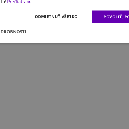
 to!
Prečítať viac
ODMIETNUŤ VŠETKO
POVOLIŤ, 
ODROBNOSTI