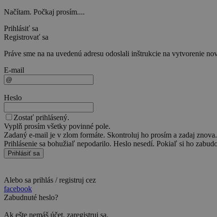
Načítam. Počkaj prosím....
Prihlásiť sa
Registrovať sa
Práve sme na na uvedenú adresu odoslali inštrukcie na vytvorenie nov
E-mail
Heslo
Zostať prihlásený.
Vyplň prosím všetky povinné pole.
Zadaný e-mail je v zlom formáte. Skontroluj ho prosím a zadaj znova.
Prihlásenie sa bohužiaľ nepodarilo. Heslo nesedí. Pokiaľ si ho zabudol
Prihlásiť sa
Alebo sa prihlás / registruj cez
facebook
Zabudnuté heslo?
Ak ešte nemáš účet,
zaregistruj sa
.