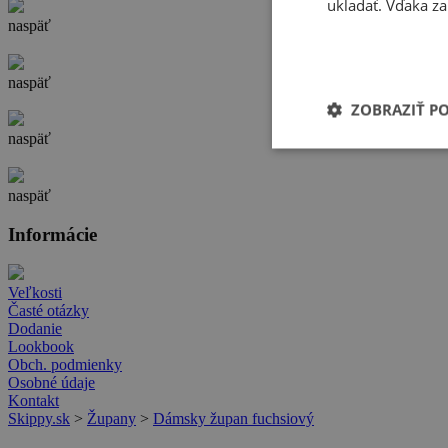
ukladať. Vďaka za
naspäť
naspäť
ZOBRAZIŤ P
naspäť
naspäť
Informácie
Veľkosti
Časté otázky
Dodanie
Lookbook
Obch. podmienky
Osobné údaje
Kontakt
Skippy.sk
>
Župany
>
Dámsky župan fuchsiový