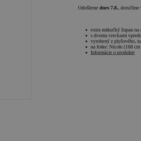
Odošleme
dnes 7.8.
, doručíme
extra mäkučký župan na 
s dvoma vreckami vpredu
vyrobený z plyšového, na
na fotke: Nicole (168 c
Informácie o produkte