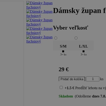
Dámsky župan f
Vyber veľkosť
S/M
L/XL
3+ ks
3+ ks
29 €
ks
+1.5 €
Predĺžiť lehotu na 
Skladom
(Odošleme
dnes 7.8.