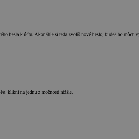
ého hesla k účtu. Akonáhle si teda zvolíš nové heslo, budeš ho môcť vy
/a, klikni na jednu z možností nižšie.