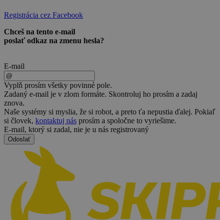
Registrácia cez Facebook
Chceš na tento e-mail
poslať odkaz na zmenu hesla?
E-mail
Odporučíme správnu
veľkosť dupačiek
Vyplň prosím všetky povinné pole.
Zadaný e-mail je v zlom formáte. Skontroluj ho prosím a zadaj
znova.
Výška postavy:
Naše systémy si myslia, že si robot, a preto ťa nepustia ďalej. Pokiaľ
si človek,
kontaktuj nás
prosím a spoločne to vyriešime.
cm
E-mail, ktorý si zadal, nie je u nás registrovaný
Odoslať
Váha postavy:
kg
Odporučiť veľkosť