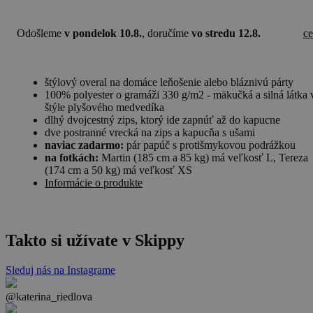
Odošleme
v pondelok 10.8.
, doručíme
vo stredu 12.8.
c
štýlový overal na domáce leňošenie alebo bláznivú párty
100% polyester o gramáži 330 g/m2 - mäkučká a silná látka 
štýle plyšového medvedíka
dlhý dvojcestný zips, ktorý ide zapnúť až do kapucne
dve postranné vrecká na zips a kapucňa s ušami
naviac zadarmo:
pár papúč s protišmykovou podrážkou
na fotkách:
Martin (185 cm a 85 kg) má veľkosť L, Tereza
(174 cm a 50 kg) má veľkosť XS
Informácie o produkte
Takto si užívate v Skippy
Sleduj nás na Instagrame
@katerina_riedlova