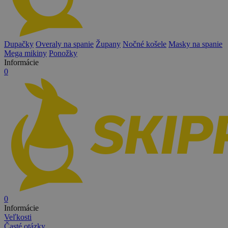
Dupačky
Overaly na spanie
Župany
Nočné košele
Masky na spanie
Mega mikiny
Ponožky
Informácie
0
0
Informácie
Veľkosti
Časté otázky