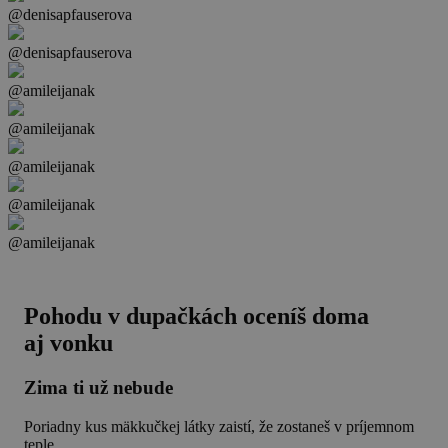
@denisapfauserova
@denisapfauserova
@amileijanak
@amileijanak
@amileijanak
@amileijanak
@amileijanak
Pohodu v dupačkách oceníš doma
aj vonku
Zima ti už nebude
Poriadny kus mäkkučkej látky zaistí, že zostaneš v príjemnom
teple.