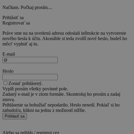
Načítam. Počkaj prosím....
Prihlásiť sa
Registrovať sa
Práve sme na na uvedenú adresu odoslali inštrukcie na vytvorenie
nového hesla k účtu. Akonáhle si teda zvolíš nové heslo, budeš ho
môcť vyplniť aj tu.
E-mail
Heslo
Zostať prihlásený.
Vyplň prosím všetky povinné pole.
Zadaný e-mail je v zlom formáte. Skontroluj ho prosím a zadaj
znova.
Prihlásenie sa bohužiaľ nepodarilo. Heslo nesedí. Pokiaľ si ho
zabudol/a, klikni na jednu z možností nižšie.
Prihlásiť sa
Alebo sa prihlás / registruj cez