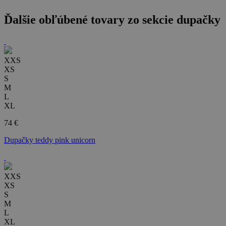
Ďalšie obľúbené tovary zo sekcie
dupačky
XXS
XS
S
M
L
XL
74 €
Dupačky teddy pink unicorn
XXS
XS
S
M
L
XL