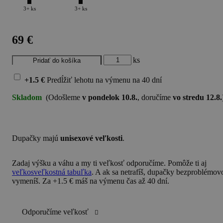
3+ ks
3+ ks
69 €
ks
+1.5 €
Predĺžiť lehotu na výmenu
na 40 dní
Skladom
(Odošleme
v pondelok 10.8.
, doručíme
vo stredu 12.8.
Dupačky majú
unisexové veľkosti
.
Zadaj
výšku a váhu
a my ti veľkosť odporučíme. Pomôže ti aj
veľkosveľkostná tabuľka
. A ak sa netrafíš, dupačky bezproblémov
vymeníš. Za +1.5 € máš na výmenu čas až 40 dní.
Odporučíme veľkosť