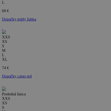
L
69 €
Dupačky teddy žabka
XXS
XS
S
M
L
XL
74 €
Dupačky camo red
Posledná šanca
XXS
XS
S