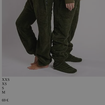
XXS
XS
S
M
69 €