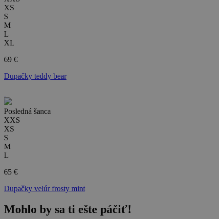
XS
S
M
L
XL
69 €
Dupačky teddy bear
Posledná šanca
XXS
XS
S
M
L
65 €
Dupačky velúr frosty mint
Mohlo by sa ti ešte páčiť!