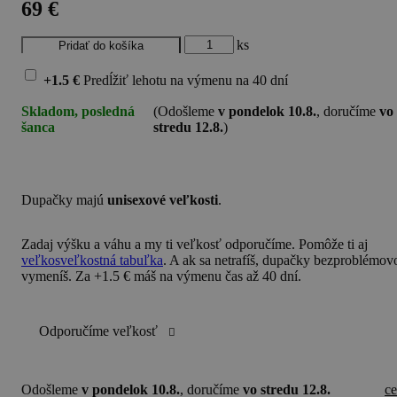
69 €
ks
+1.5 €
Predĺžiť lehotu na výmenu
na 40 dní
Skladom, posledná
(Odošleme
v pondelok 10.8.
, doručíme
vo
šanca
stredu 12.8.
)
Dupačky majú
unisexové veľkosti
.
Zadaj
výšku a váhu
a my ti veľkosť odporučíme. Pomôže ti aj
veľkosveľkostná tabuľka
. A ak sa netrafíš, dupačky bezproblémov
vymeníš. Za +1.5 € máš na výmenu čas až 40 dní.
Odporučíme veľkosť
Odošleme
v pondelok 10.8.
, doručíme
vo stredu 12.8.
c