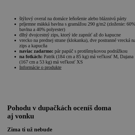
štýlový overal na domáce leňošenie alebo bláznivú párty
príjemne mäkká bavlna s gramážou 290 g/m2 (zloženie: 60
bavlna a 40% polyester)
dlhý dvojcestný zips, ktorý ide zapnúť až do kapucne
vrecko na prednej strane (klokanka), dve postranné vrecká n
zips a kapucňa
naviac zadarmo:
pár papúč s protišmykovou podrážkou
na fotkách:
Patrik (184 cm a 85 kg) má veľkosť M, Dajana
(167 cm a 53 kg) má veľkosť XS
Informácie o produkte
Pohodu v dupačkách oceníš doma
aj vonku
Zima ti už nebude