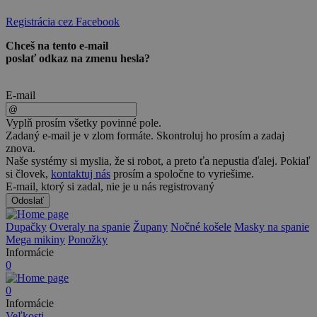
Registrácia cez Facebook
Chceš na tento e-mail
poslať odkaz na zmenu hesla?
Odporučíme správnu
E-mail
veľkosť dupačiek
Vyplň prosím všetky povinné pole.
Zadaný e-mail je v zlom formáte. Skontroluj ho prosím a zadaj
Výška postavy:
znova.
Naše systémy si myslia, že si robot, a preto ťa nepustia ďalej. Pokiaľ
cm
si človek,
kontaktuj nás
prosím a spoločne to vyriešime.
E-mail, ktorý si zadal, nie je u nás registrovaný
Váha postavy:
Odoslať
kg
Dupačky
Overaly na spanie
Župany
Nočné košele
Masky na spanie
Mega mikiny
Ponožky
Informácie
0
Odporučiť veľkosť
0
Informácie
Veľkosti