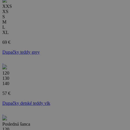
XXS
XS
S
M
L
XL
69 €
Dupačky teddy grey
120
130
140
57 €
Dupačky detské teddy vlk
Posledná šanca
120