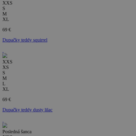
XXS
S
M
XL
69 €
Dupačky teddy squirrel
XXS
XS
S
M
L
XL
69 €
Dupačky teddy dusty lilac
Posledná šanca