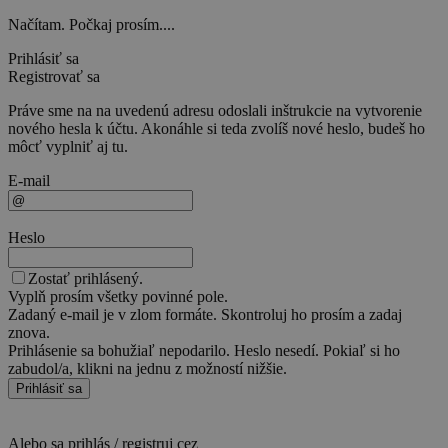
Načítam. Počkaj prosím....
Prihlásiť sa
Registrovať sa
Práve sme na na uvedenú adresu odoslali inštrukcie na vytvorenie
nového hesla k účtu. Akonáhle si teda zvolíš nové heslo, budeš ho
môcť vyplniť aj tu.
E-mail
Heslo
Zostať prihlásený.
Vyplň prosím všetky povinné pole.
Zadaný e-mail je v zlom formáte. Skontroluj ho prosím a zadaj
znova.
Prihlásenie sa bohužiaľ nepodarilo. Heslo nesedí. Pokiaľ si ho
zabudol/a, klikni na jednu z možností nižšie.
Prihlásiť sa
Alebo sa prihlás / registruj cez