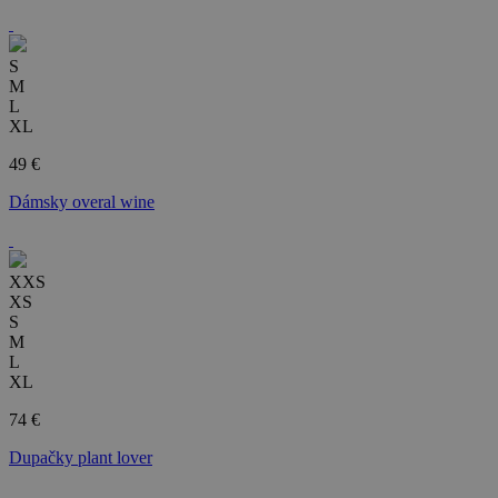
S
M
L
XL
49 €
Dámsky overal wine
XXS
XS
S
M
L
XL
74 €
Dupačky plant lover