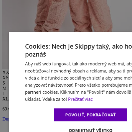
Cookies: Nech je Skippy taký, ako h
poznáš
Aby náš web fungoval, tak ako moderný web má, ab
neobťažoval nevhodný obsah a reklama, aby sa ti pre
XXS
videá a iné funkcie zo sociálnych sietí a aby sme moh
XS
S
analyzovať návštevnosť. Preto všetko potrebujeme m
M
partneri cookies. Kliknutím na "Povoliť" nám dovolíš 
L
ukladať. Vďaka za to!
Prečítať viac
XL
69 €
POVOLIŤ, POKRAČOVAŤ
Dupačky teddy dusty pink
ODMIETNUŤ VŠETKO