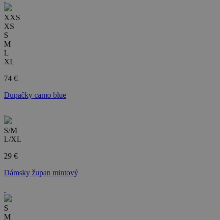
XXS
XS
S
M
L
XL
74 €
Dupačky camo blue
S/M
L/XL
29 €
Dámsky župan mintový
S
M