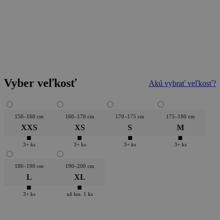
Vyber veľkosť
Akú vybrať veľkosť?
150–160 cm
160–170 cm
170–175 cm
175–180 cm
XXS
XS
S
M
3+ ks
3+ ks
3+ ks
3+ ks
180–190 cm
190–200 cm
L
XL
3+ ks
už len: 1 ks