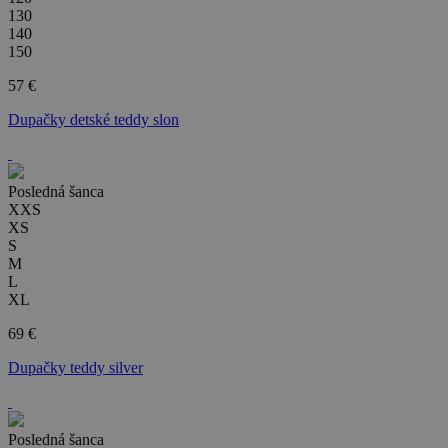
130
140
150
57 €
Dupačky detské teddy slon
Posledná šanca
XXS
XS
S
M
L
XL
69 €
Dupačky teddy silver
Posledná šanca