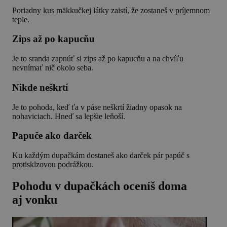
Poriadny kus mäkkučkej látky zaistí, že zostaneš v príjemnom
teple.
Zips až po kapucňu
Je to sranda zapnúť si zips až po kapucňu a na chvíľu
nevnímať nič okolo seba.
Nikde neškrtí
Je to pohoda, keď ťa v páse neškrtí žiadny opasok na
nohaviciach. Hneď sa lepšie leňoší.
Papuče ako darček
Ku každým dupačkám dostaneš ako darček pár papúč s
protisklzovou podrážkou.
Pohodu v dupačkách oceníš doma
aj vonku