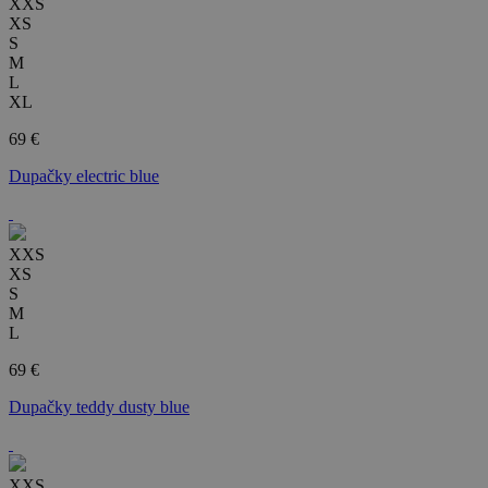
XXS
XS
S
M
L
XL
69 €
Dupačky electric blue
XXS
XS
S
M
L
69 €
Dupačky teddy dusty blue
XXS