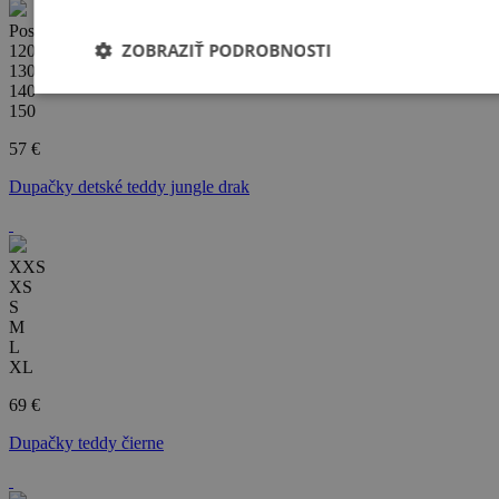
Posledná šanca
ZOBRAZIŤ PODROBNOSTI
120
130
140
150
57 €
Dupačky detské teddy jungle drak
XXS
XS
S
M
L
XL
69 €
Dupačky teddy čierne