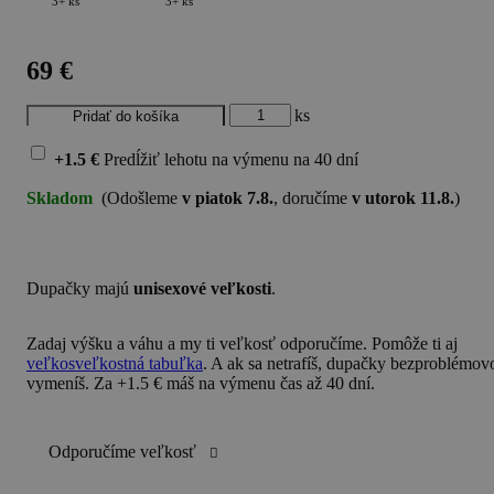
3+ ks
3+ ks
69 €
ks
+1.5 €
Predĺžiť lehotu na výmenu
na 40 dní
Skladom
(Odošleme
v piatok 7.8.
, doručíme
v utorok 11.8.
)
Dupačky majú
unisexové veľkosti
.
Zadaj
výšku a váhu
a my ti veľkosť odporučíme. Pomôže ti aj
veľkosveľkostná tabuľka
. A ak sa netrafíš, dupačky bezproblémov
vymeníš. Za +1.5 € máš na výmenu čas až 40 dní.
Odporučíme veľkosť