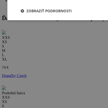
ZOBRAZIŤ PODROBNOSTI
Ďalšie obľúbené tovary zo sekcie
dupačky
XXS
XS
S
M
L
XL
74 €
Dupačky Czech
Posledná šanca
XXS
XS
S