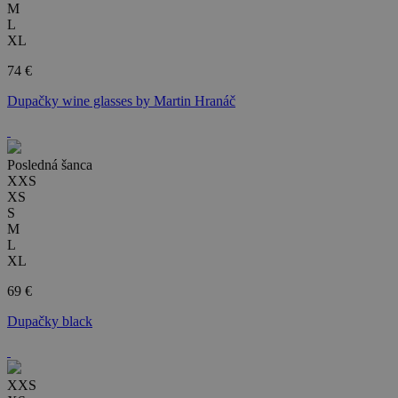
M
L
XL
74 €
Dupačky wine glasses by Martin Hranáč
Posledná šanca
XXS
XS
S
M
L
XL
69 €
Dupačky black
XXS