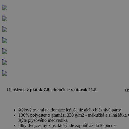
Odošleme
v piatok 7.8.
, doručíme
v utorok 11.8.
c
štýlový overal na domáce leňošenie alebo bláznivú párty
100% polyester o gramáži 330 g/m2 - mäkučká a silná látka 
štýle plyšového medvedíka
dlhý dvojcestný zips, ktorý ide zapnúť až do kapucne