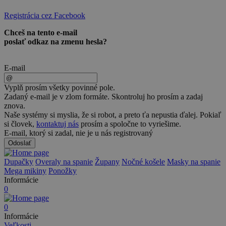
Registrácia cez Facebook
Chceš na tento e-mail
poslať odkaz na zmenu hesla?
Odporučíme správnu
E-mail
veľkosť dupačiek
Vyplň prosím všetky povinné pole.
Zadaný e-mail je v zlom formáte. Skontroluj ho prosím a zadaj
Výška postavy:
znova.
Naše systémy si myslia, že si robot, a preto ťa nepustia ďalej. Pokiaľ
cm
si človek,
kontaktuj nás
prosím a spoločne to vyriešime.
E-mail, ktorý si zadal, nie je u nás registrovaný
Váha postavy:
Odoslať
kg
Dupačky
Overaly na spanie
Župany
Nočné košele
Masky na spanie
Mega mikiny
Ponožky
Informácie
0
Odporučiť veľkosť
0
Informácie
Veľkosti