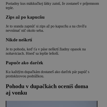
Poriadny kus mäkkučkej látky zaistí, že zostaneš v príjemnom
teple.
Zips až po kapucňu
Je to sranda zapnúť si zips až po kapucňu a na chvíľu
nevnímať nič okolo seba.
Nikde neškrtí
Je to pohoda, keď ťa v páse neškrtí žiadny opasok na
nohaviciach. Hneď sa lepšie leňoší.
Papuče ako darček
Ku každým dupačkám dostaneš ako darček pár papúč s
protisklzovou podrážkou.
Pohodu v dupačkách oceníš doma
aj vonku