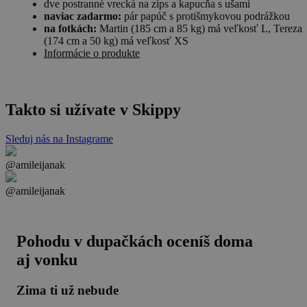
dve postranné vrecká na zips a kapucňa s ušami
naviac zadarmo:
pár papúč s protišmykovou podrážkou
na fotkách:
Martin (185 cm a 85 kg) má veľkosť L, Tereza
(174 cm a 50 kg) má veľkosť XS
Informácie o produkte
Takto si užívate v Skippy
Sleduj nás na Instagrame
@amileijanak
@amileijanak
Pohodu v dupačkách oceníš doma
aj vonku
Zima ti už nebude