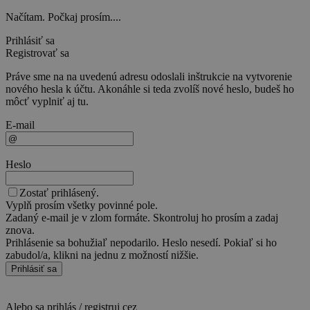
Načítam. Počkaj prosím....
Prihlásiť sa
Registrovať sa
Práve sme na na uvedenú adresu odoslali inštrukcie na vytvorenie
nového hesla k účtu. Akonáhle si teda zvolíš nové heslo, budeš ho
môcť vyplniť aj tu.
E-mail
Heslo
Zostať prihlásený.
Vyplň prosím všetky povinné pole.
Zadaný e-mail je v zlom formáte. Skontroluj ho prosím a zadaj
znova.
Prihlásenie sa bohužiaľ nepodarilo. Heslo nesedí. Pokiaľ si ho
zabudol/a, klikni na jednu z možností nižšie.
Prihlásiť sa
Alebo sa prihlás / registruj cez