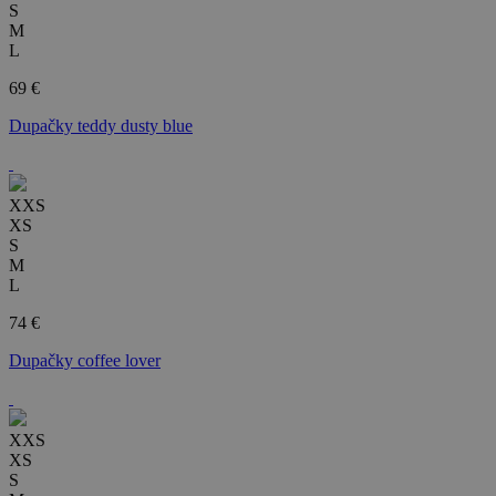
S
M
L
69 €
Dupačky teddy dusty blue
XXS
XS
S
M
L
74 €
Dupačky coffee lover
XXS
XS
S