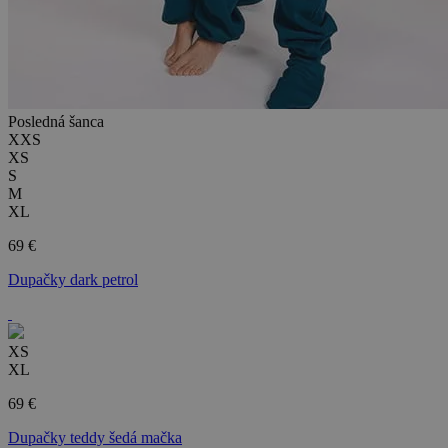
Posledná šanca
XXS
XS
S
M
XL
69 €
Dupačky dark petrol
XS
XL
69 €
Dupačky teddy šedá mačka