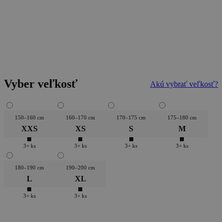
Vyber veľkosť
Akú vybrať veľkosť?
150–160 cm
160–170 cm
170–175 cm
175–180 cm
XXS
XS
S
M
3+ ks
3+ ks
3+ ks
3+ ks
180–190 cm
190–200 cm
L
XL
3+ ks
3+ ks