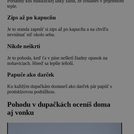
Poriadny kus mäkkučkej látky zaistí, že zostaneš v príjemnom
teple.
Zips až po kapucňu
Je to sranda zapnúť si zips až po kapucňu a na chvíľu
nevnímať nič okolo seba.
Nikde neškrtí
Je to pohoda, keď ťa v páse neškrtí žiadny opasok na
nohaviciach. Hneď sa lepšie leňoší.
Papuče ako darček
Ku každým dupačkám dostaneš ako darček pár papúč s
protisklzovou podrážkou.
Pohodu v dupačkách oceníš doma
aj vonku