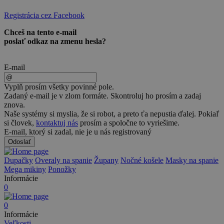
Registrácia cez Facebook
Chceš na tento e-mail
poslať odkaz na zmenu hesla?
Odporučíme správnu
E-mail
veľkosť dupačiek
Vyplň prosím všetky povinné pole.
Zadaný e-mail je v zlom formáte. Skontroluj ho prosím a zadaj
Výška postavy:
znova.
Naše systémy si myslia, že si robot, a preto ťa nepustia ďalej. Pokiaľ
cm
si človek,
kontaktuj nás
prosím a spoločne to vyriešime.
E-mail, ktorý si zadal, nie je u nás registrovaný
Váha postavy:
Odoslať
kg
Dupačky
Overaly na spanie
Župany
Nočné košele
Masky na spanie
Mega mikiny
Ponožky
Informácie
0
Odporučiť veľkosť
0
Informácie
Veľkosti