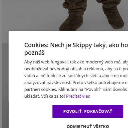
Cookies: Nech je Skippy taký, ako h
poznáš
Aby náš web fungoval, tak ako moderný web má, ab
neobťažoval nevhodný obsah a reklama, aby sa ti pre
videá a iné funkcie zo sociálnych sietí a aby sme moh
analyzovať návštevnosť. Preto všetko potrebujeme m
partneri cookies. Kliknutím na "Povoliť" nám dovolíš 
ukladať. Vďaka za to!
Prečítať viac
POVOLIŤ, POKRAČOVAŤ
ODMIETNUŤ VŠETKO