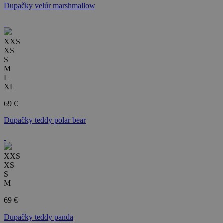
Dupačky velúr marshmallow
XXS
XS
S
M
L
XL
69 €
Dupačky teddy polar bear
XXS
XS
S
M
69 €
Dupačky teddy panda