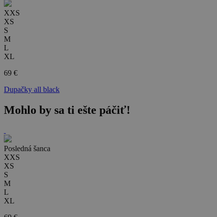
XXS
XS
S
M
L
XL
69 €
Dupačky all black
Mohlo by sa ti ešte páčiť!
Posledná šanca
XXS
XS
S
M
L
XL