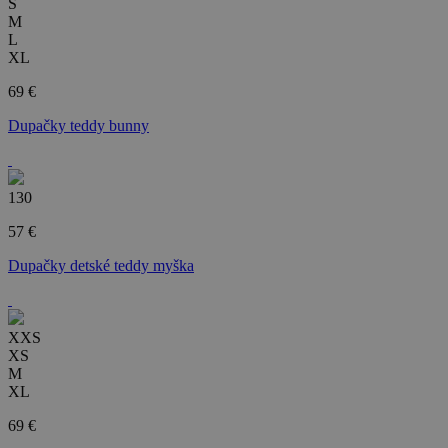
S
M
L
XL
69 €
Dupačky teddy bunny
130
57 €
Dupačky detské teddy myška
XXS
XS
M
XL
69 €