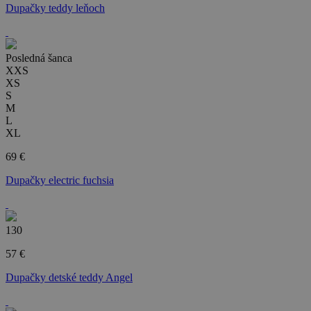
Dupačky teddy leňoch
Posledná šanca
XXS
XS
S
M
L
XL
69 €
Dupačky electric fuchsia
130
57 €
Dupačky detské teddy Angel