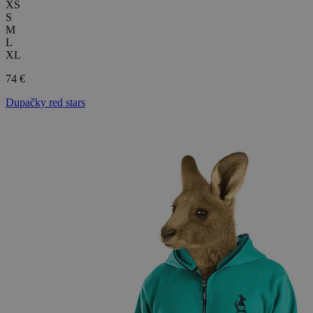
XS
S
M
L
XL
74 €
Dupačky red stars