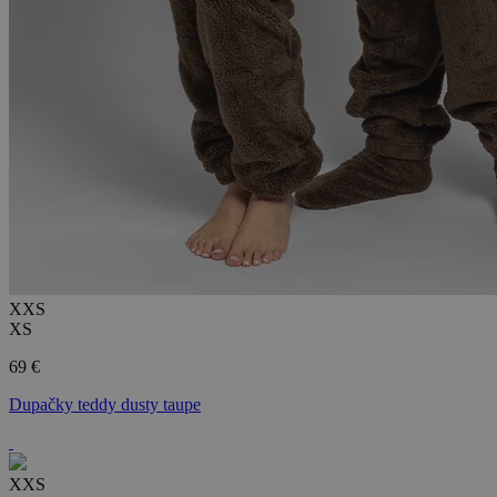
XXS
XS
69 €
Dupačky teddy dusty taupe
XXS