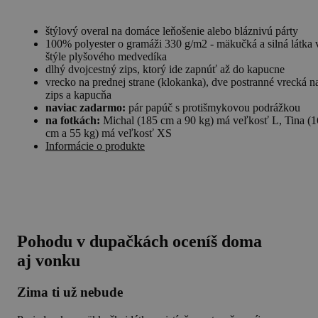
štýlový overal na domáce leňošenie alebo bláznivú párty
100% polyester o gramáži 330 g/m2 - mäkučká a silná látka 
štýle plyšového medvedíka
dlhý dvojcestný zips, ktorý ide zapnúť až do kapucne
vrecko na prednej strane (klokanka), dve postranné vrecká n
zips a kapucňa
naviac zadarmo:
pár papúč s protišmykovou podrážkou
na fotkách:
Michal (185 cm a 90 kg) má veľkosť L, Tina (
cm a 55 kg) má veľkosť XS
Informácie o produkte
Pohodu v dupačkách oceníš doma
aj vonku
Zima ti už nebude