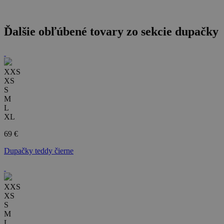
Ďalšie obľúbené tovary zo sekcie
dupačky
XXS
XS
S
M
L
XL
69 €
Dupačky teddy čierne
XXS
XS
S
M
L