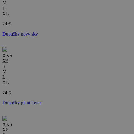
M
L
XL
74 €
Dupačky navy sky
XXS
XS
S
M
L
XL
74 €
Dupačky plant lover
XXS
XS