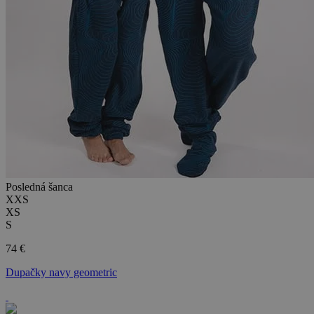
Posledná šanca
XXS
XS
S
74 €
Dupačky navy geometric