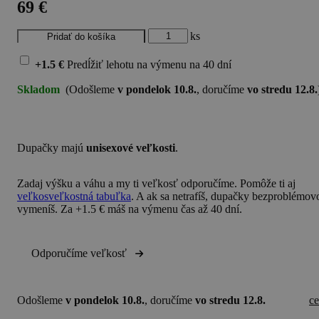
69 €
ks
+1.5 €
Predĺžiť lehotu na výmenu
na 40 dní
Skladom
(Odošleme
v pondelok 10.8.
, doručíme
vo stredu 12.8.
Dupačky majú
unisexové veľkosti
.
Zadaj
výšku a váhu
a my ti veľkosť odporučíme. Pomôže ti aj
veľkosveľkostná tabuľka
. A ak sa netrafíš, dupačky bezproblémov
vymeníš. Za +1.5 € máš na výmenu čas až 40 dní.
Odporučíme veľkosť
Odošleme
v pondelok 10.8.
, doručíme
vo stredu 12.8.
c