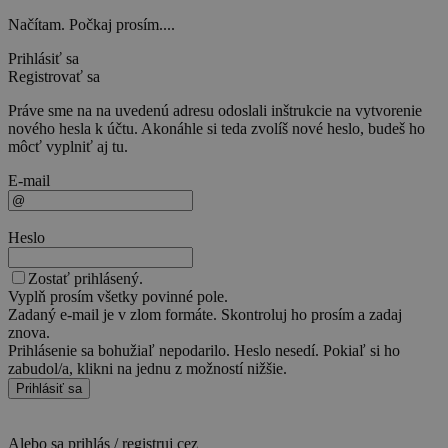
Načítam. Počkaj prosím....
Prihlásiť sa
Registrovať sa
Práve sme na na uvedenú adresu odoslali inštrukcie na vytvorenie
nového hesla k účtu. Akonáhle si teda zvolíš nové heslo, budeš ho
môcť vyplniť aj tu.
E-mail
Heslo
Zostať prihlásený.
Vyplň prosím všetky povinné pole.
Zadaný e-mail je v zlom formáte. Skontroluj ho prosím a zadaj
znova.
Prihlásenie sa bohužiaľ nepodarilo. Heslo nesedí. Pokiaľ si ho
zabudol/a, klikni na jednu z možností nižšie.
Prihlásiť sa
Alebo sa prihlás / registruj cez